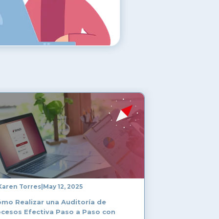
Karen Torres
|
May 12, 2025
mo Realizar una Auditoría de
cesos Efectiva Paso a Paso con