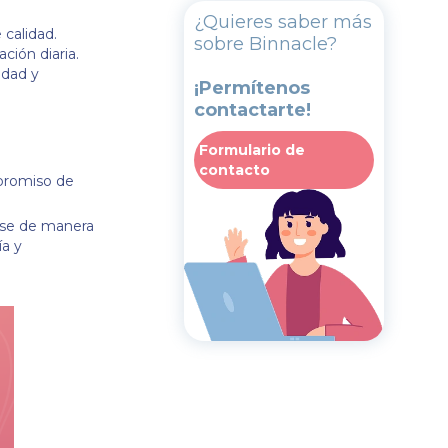
¿Quieres saber más
calidad.
sobre Binnacle?
ación diaria.
idad y
¡Permítenos
contactarte!
Formulario de
contacto
mpromiso de
dose de manera
ía y