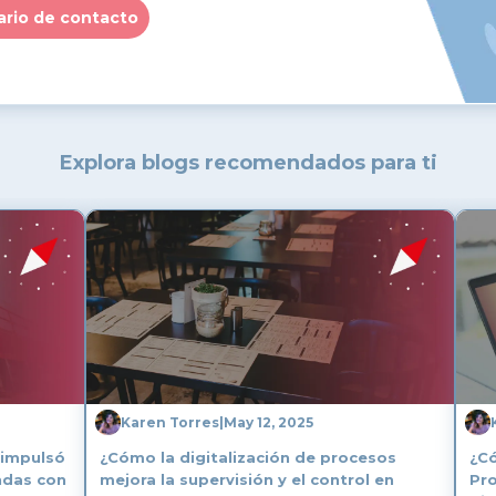
ario de contacto
Explora blogs recomendados para ti
Karen Torres
|
May 12, 2025
impulsó
¿Cómo la digitalización de procesos
¿Có
endas con
mejora la supervisión y el control en
Pro