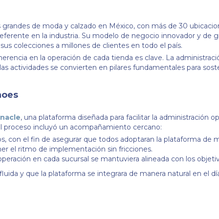
s grandes de moda y calzado en México, con más de 30 ubicacio
ferente en la industria. Su modelo de negocio innovador y de g
s colecciones a millones de clientes en todo el país.
encia en la operación de cada tienda es clave. La administració
 las actividades se convierten en pilares fundamentales para soste
hoes
nnacle
, una plataforma diseñada para facilitar la administración o
 el proceso incluyó un acompañamiento cercano:
s, con el fin de asegurar que todos adoptaran la plataforma de m
r el ritmo de implementación sin fricciones.
operación en cada sucursal se mantuviera alineada con los objeti
uida y que la plataforma se integrara de manera natural en el día