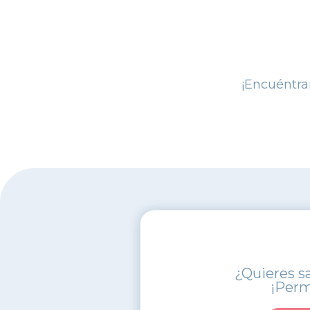
¡Encuéntr
¿Quieres s
¡Perm