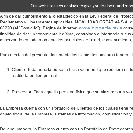
Our website uses cookies to give you the best and most 
A fin de dar cumplimiento a lo establecido en la Ley Federal de Protec
Reglamento y Lineamientos aplicables,
MOVILIDAD CREATIVA S.A. d
www.binnacle.mx
66220 (el “Domicilio”), Página de Internet
y corr
finalidad de dar un tratamiento legítimo, controlado e informado a sus
observando en todo momento los principios de licitud, consentimiento, i
Para efectos del presente documento las siguientes palabras tendrán l
Cliente: Toda aquella persona física y/o moral que requiera el
auditoría en tiempo real.
Proveedor: Toda aquella persona física que suministre surta y/o
La Empresa cuenta con un Portafolio de Clientes de los cuales tiene re
objeto social de la Empresa, sistemas de información, comunicación y d
De igual manera, la Empresa cuenta con un Portafolio de Proveedores c