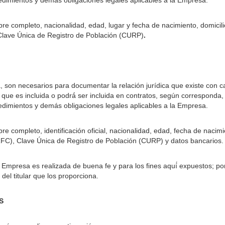
ocedimientos y demás obligaciones legales aplicables a la Empresa.
re completo, nacionalidad, edad, lugar y fecha de nacimiento, domicilio
y Clave Única de Registro de Población (CURP)
.
son necesarios para documentar la relación jurídica que existe con c
 que es incluida o podrá́ ser incluida en contratos, según corresponda
ocedimientos y demás obligaciones legales aplicables a la Empresa.
e completo, identificación oficial, nacionalidad, edad, fecha de nacimie
(RFC), Clave Única de Registro de Población (CURP) y datos bancarios.
 Empresa es realizada de buena fe y para los fines aquí́ expuestos; po
del titular que los proporciona.
ES