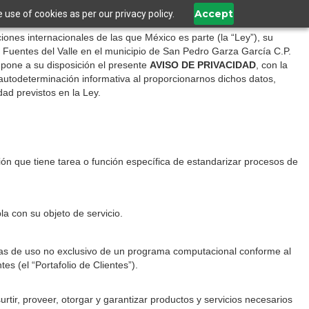
Accept
use of cookies as per our privacy policy.
iones internacionales de las que México es parte (la “Ley”), su
l. Fuentes del Valle en el municipio de San Pedro Garza García C.P.
pone a su disposición el presente
AVISO DE PRIVACIDAD
, con la
 autodeterminación informativa al proporcionarnos dichos datos,
dad previstos en la Ley.
ón que tiene tarea o función específica de estandarizar procesos de
a con su objeto de servicio.
encias de uso no exclusivo de un programa computacional conforme al
es (el “Portafolio de Clientes”).
tir, proveer, otorgar y garantizar productos y servicios necesarios