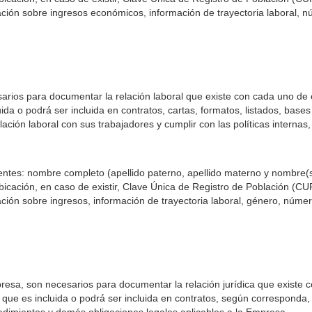
ión sobre ingresos económicos, información de trayectoria laboral, núm
ios para documentar la relación laboral que existe con cada uno de el
da o podrá́ ser incluida en contratos, cartas, formatos, listados, base
ación laboral con sus trabajadores y cumplir con las políticas internas
entes: nombre completo (apellido paterno, apellido materno y nombre(s)
su ubicación, en caso de existir, Clave Única de Registro de Población 
ión sobre ingresos, información de trayectoria laboral, género, número 
sa, son necesarios para documentar la relación jurídica que existe c
 que es incluida o podrá́ ser incluida en contratos, según corresponda