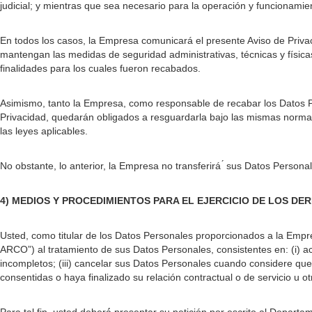
judicial; y mientras que sea necesario para la operación y funcionami
En todos los casos, la Empresa comunicará el presente Aviso de Privac
mantengan las medidas de seguridad administrativas, técnicas y físic
finalidades para los cuales fueron recabados.
Asimismo, tanto la Empresa, como responsable de recabar los Datos Pe
Privacidad, quedarán obligados a resguardarla bajo las mismas normas
las leyes aplicables.
No obstante, lo anterior, la Empresa no transferirá ́ sus Datos Persona
4) MEDIOS Y PROCEDIMIENTOS PARA EL EJERCICIO DE LOS D
Usted, como titular de los Datos Personales proporcionados a la Empres
ARCO”) al tratamiento de sus Datos Personales, consistentes en: (i) ac
incompletos; (iii) cancelar sus Datos Personales cuando considere que 
consentidas o haya finalizado su relación contractual o de servicio u 