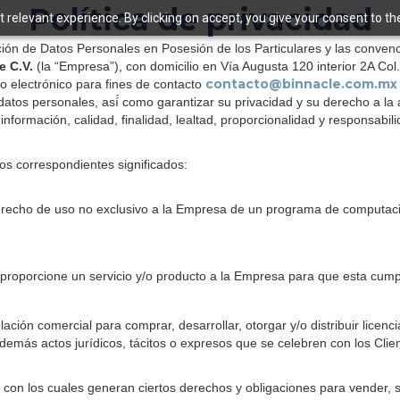
Política de privacidad
relevant experience. By clicking on accept, you give your consent to the 
ción de Datos Personales en Posesión de los Particulares y las convenc
e C.V.
(la “Empresa”), con domicilio en Vía Augusta 120 interior 2A Co
contacto@binnacle.com.mx
eo electrónico para fines de contacto
 datos personales, así́ como garantizar su privacidad y su derecho a la
nformación, calidad, finalidad, lealtad, proporcionalidad y responsabili
os correspondientes significados:
 derecho de uso no exclusivo a la Empresa de un programa de computaci
 proporcione un servicio y/o producto a la Empresa para que esta cumpl
lación comercial para comprar, desarrollar, otorgar y/o distribuir lic
emás actos jurídicos, tácitos o expresos que se celebren con los Client
on los cuales generan ciertos derechos y obligaciones para vender, sur