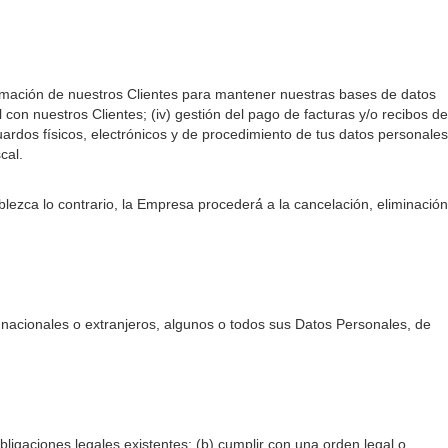
formación de nuestros Clientes para mantener nuestras bases de datos
l con nuestros Clientes; (iv) gestión del pago de facturas y/o recibos de
uardos físicos, electrónicos y de procedimiento de tus datos personales
scal.
lezca lo contrario, la Empresa procederá́ a la cancelación, eliminación
, nacionales o extranjeros, algunos o todos sus Datos Personales, de
bligaciones legales existentes; (b) cumplir con una orden legal o