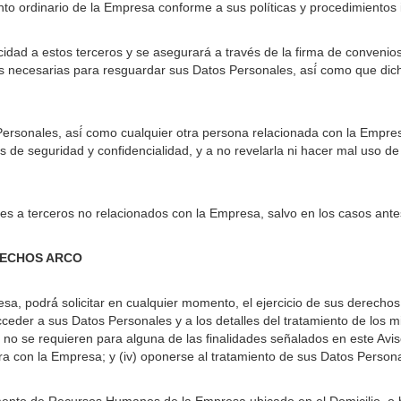
ento ordinario de la Empresa conforme a sus políticas y procedimiento
idad a estos terceros y se asegurará a través de la firma de convenio
as necesarias para resguardar sus Datos Personales, así́ como que dic
rsonales, así́ como cualquier otra persona relacionada con la Empres
 de seguridad y confidencialidad, y a no revelarla ni hacer mal uso d
les a terceros no relacionados con la Empresa, salvo en los casos antes
ERECHOS ARCO
a, podrá́ solicitar en cualquier momento, el ejercicio de sus derechos
ceder a sus Datos Personales y a los detalles del tratamiento de los mi
no se requieren para alguna de las finalidades señalados en este Aviso
otra con la Empresa; y (iv) oponerse al tratamiento de sus Datos Person