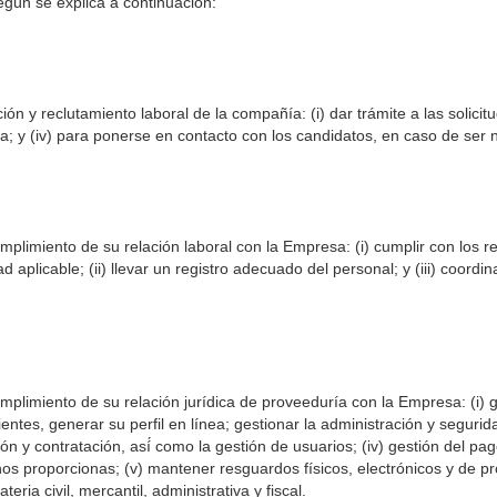
egún se explica a continuación:
ón y reclutamiento laboral de la compañía: (i) dar trámite a las solici
nada; y (iv) para ponerse en contacto con los candidatos, en caso de ser
limiento de su relación laboral con la Empresa: (i) cumplir con los req
aplicable; (ii) llevar un registro adecuado del personal; y (iii) coordi
mplimiento de su relación jurídica de proveeduría con la Empresa: (i) 
ntes, generar su perfil en línea; gestionar la administración y segurida
n y contratación, así́ como la gestión de usuarios; (iv) gestión del pa
 nos proporcionas; (v) mantener resguardos físicos, electrónicos y de p
eria civil, mercantil, administrativa y fiscal.