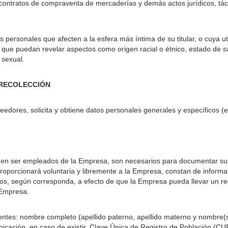
ontratos de compraventa de mercaderías y demás actos jurídicos, tácit
personales que afecten a la esfera más íntima de su titular, o cuya ut
s que puedan revelar aspectos como origen racial o étnico, estado de sa
a sexual.
 RECOLECCIÓN
eedores, solicita y obtiene datos personales generales y específicos (
en ser empleados de la Empresa, son necesarios para documentar su r
porcionará voluntaria y libremente a la Empresa, constan de informaci
icos, según corresponda, a efecto de que la Empresa pueda llevar un reg
a Empresa.
entes: nombre completo (apellido paterno, apellido materno y nombre(s)
su ubicación, en caso de existir, Clave Única de Registro de Población 