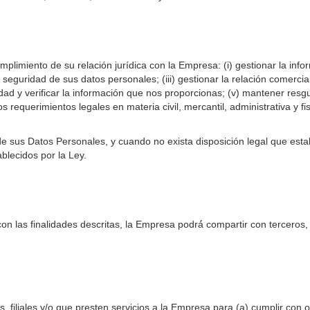
mplimiento de su relación jurídica con la Empresa: (i) gestionar la in
y seguridad de sus datos personales; (iii) gestionar la relación comercia
idad y verificar la información que nos proporcionas; (v) mantener resg
os requerimientos legales en materia civil, mercantil, administrativa y fi
de sus Datos Personales, y cuando no exista disposición legal que estab
ablecidos por la Ley.
on las finalidades descritas, la Empresa podrá́ compartir con terceros
 filiales y/o que presten servicios a la Empresa para (a) cumplir con o