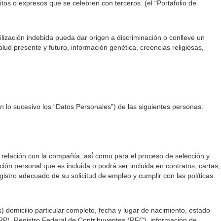
os o expresos que se celebren con terceros. (el “Portafolio de
ilización indebida pueda dar origen a discriminación o conlleve un
lud presente y futuro, información genética, creencias religiosas,
en lo sucesivo los “Datos Personales”) de las siguientes personas:
elación con la compañía, así́ como para el proceso de selección y
ón personal que es incluida o podrá ser incluida en contratos, cartas,
istro adecuado de su solicitud de empleo y cumplir con las políticas
 domicilio particular completo, fecha y lugar de nacimiento, estado
(CURP), Registro Federal de Contribuyentes (RFC), información de