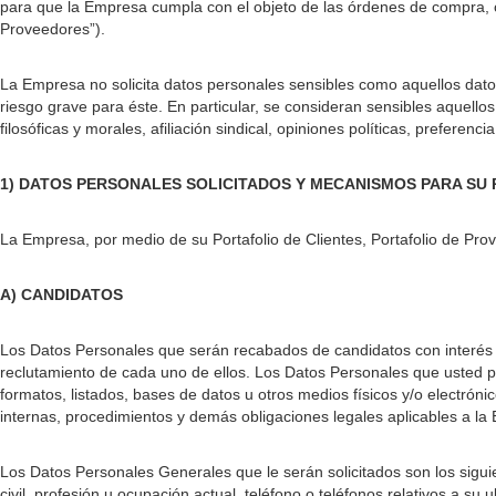
para que la Empresa cumpla con el objeto de las órdenes de compra, c
Proveedores”).
La Empresa no solicita datos personales sensibles como aquellos datos 
riesgo grave para éste. En particular, se consideran sensibles aquello
filosóficas y morales, afiliación sindical, opiniones políticas, preferenci
1) DATOS PERSONALES SOLICITADOS Y MECANISMOS PARA SU
La Empresa, por medio de su Portafolio de Clientes, Portafolio de Prov
A) CANDIDATOS
Los Datos Personales que serán recabados de candidatos con interés 
reclutamiento de cada uno de ellos. Los Datos Personales que usted pro
formatos, listados, bases de datos u otros medios físicos y/o electrón
internas, procedimientos y demás obligaciones legales aplicables a l
Los Datos Personales Generales que le serán solicitados son los sigui
civil, profesión u ocupación actual, teléfono o teléfonos relativos a 