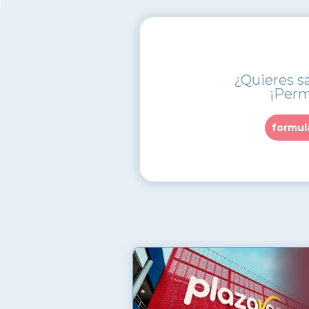
¿Quieres s
¡Perm
formul