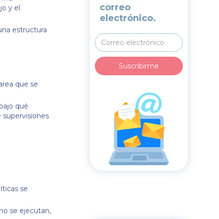
correo
o y el
electrónico.
una estructura
tarea que se
 bajo qué
e supervisiones
íticas se
no se ejecutan,