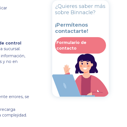
¿Quieres saber más
icar
sobre Binnacle?
¡Permítenos
contactarte!
Formulario de
de control
contacto
a sucursal.
 información,
s y no en
nte errores, se
brecarga
a complejidad.