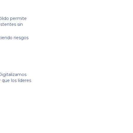
ólido permite
istentes sin
ciendo riesgos
Digitalizamos
 que los líderes
.