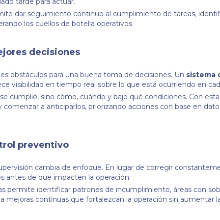
ado tarde para actuar.
te dar seguimiento continuo al cumplimiento de tareas, identif
ando los cuellos de botella operativos.
ejores decisiones
pales obstáculos para una buena toma de decisiones. Un
sistema 
rece visibilidad en tiempo real sobre lo que está ocurriendo en cad
a se cumplió, sino cómo, cuándo y bajo qué condiciones. Con esta
y comenzar a anticiparlos, priorizando acciones con base en dato
trol preventivo
supervisión cambia de enfoque. En lugar de corregir constanteme
s antes de que impacten la operación.
s permite identificar patrones de incumplimiento, áreas con so
 a mejoras continuas que fortalezcan la operación sin aumentar l