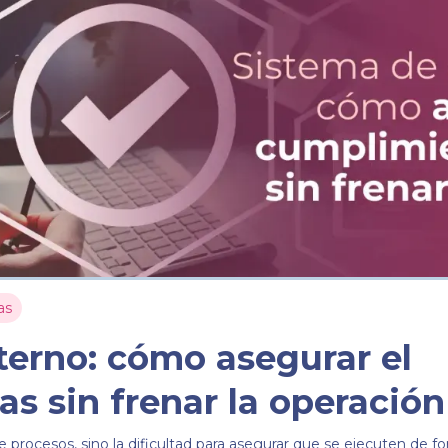
as
terno: cómo asegurar el
s sin frenar la operación
 procesos, sino la dificultad para asegurar que se ejecuten de f