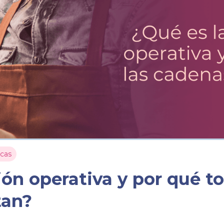
icas
ción operativa y por qué t
tan?