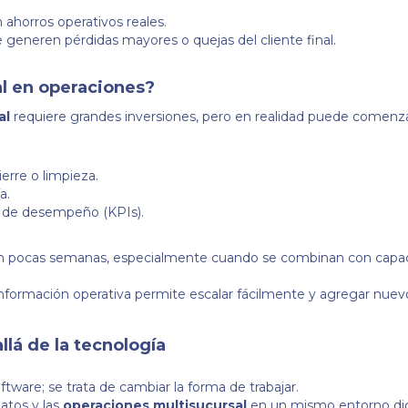
 ahorros operativos reales.
 generen pérdidas mayores o quejas del cliente final.
l en operaciones?
al
requiere grandes inversiones, pero en realidad puede comenz
ierre o limpieza.
a.
e de desempeño (KPIs).
en pocas semanas, especialmente cuando se combinan con capac
información operativa permite escalar fácilmente y agregar nue
llá de la tecnología
oftware; se trata de cambiar la forma de trabajar.
datos y las
operaciones multisucursal
en un mismo entorno digi