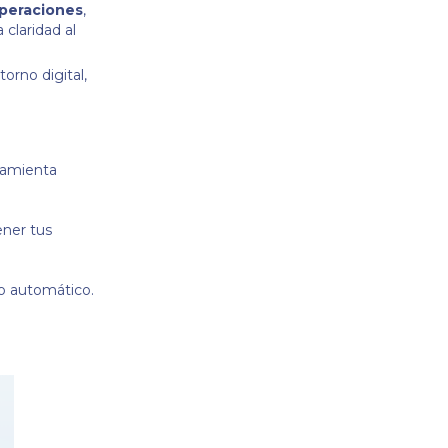
peraciones
,
 claridad al
orno digital,
ramienta
ener tus
to automático.