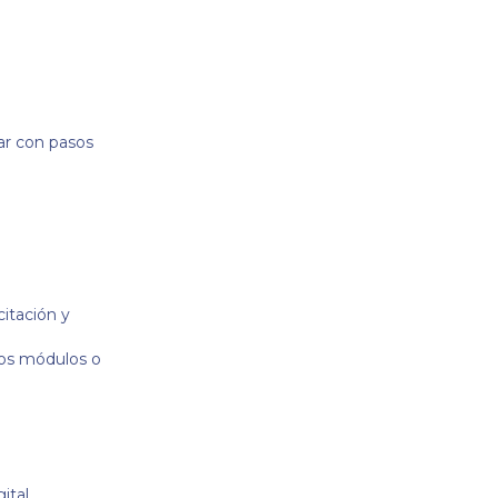
ar con pasos
itación y
vos módulos o
tal.