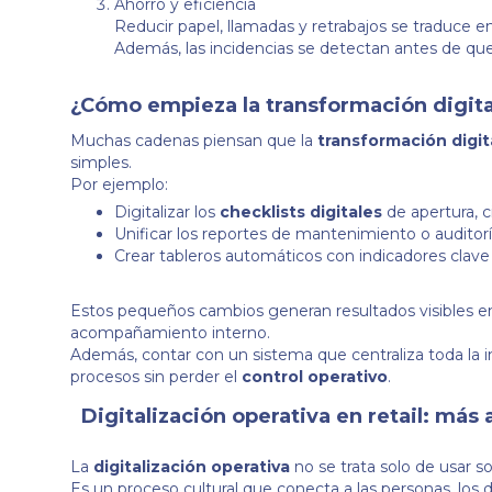
Ahorro y eficiencia
Reducir papel, llamadas y retrabajos se traduce en
Además, las incidencias se detectan antes de que
¿
Cómo empieza la transformación digita
Muchas cadenas piensan que la
transformación digit
simples.
Por ejemplo:
Digitalizar los
checklists digitales
de apertura, c
Unificar los reportes de mantenimiento o auditorí
Crear tableros automáticos con indicadores clav
Estos pequeños cambios generan resultados visibles 
acompañamiento interno.
Además, contar con un sistema que centraliza toda la 
procesos sin perder el
control operativo
.
Digitalización operativa en retail: más a
La
digitalización operativa
no se trata solo de usar s
Es un proceso cultural que conecta a las personas, los 