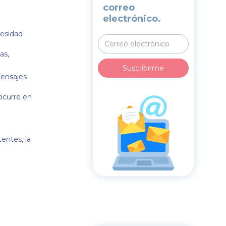
correo
electrónico.
cesidad
as,
mensajes
 ocurre en
entes, la