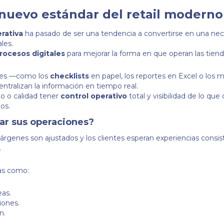
l nuevo estándar del retail moderno
erativa
ha pasado de ser una tendencia a convertirse en una ne
les.
rocesos digitales
para mejorar la forma en que operan las tiend
ales —como los
checklists
en papel, los reportes en Excel o los 
tralizan la información en tiempo real.
o o calidad tener
control operativo
total y visibilidad de lo que
os.
zar sus operaciones?
genes son ajustados y los clientes esperan experiencias consist
.
as como:
eas.
iones.
n.