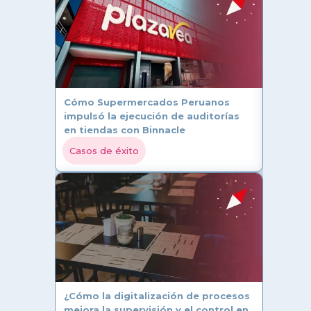
Lineami
tienda:
cumplan
Mejore
Cómo Supermercados Peruanos
¿Por q
impulsó la ejecución de auditorías
impleme
en tiendas con Binnacle
calidad
Casos de éxito
Mejore
Cómo e
operati
Mejore
¿Cómo la digitalización de procesos
mejora la supervisión y el control en