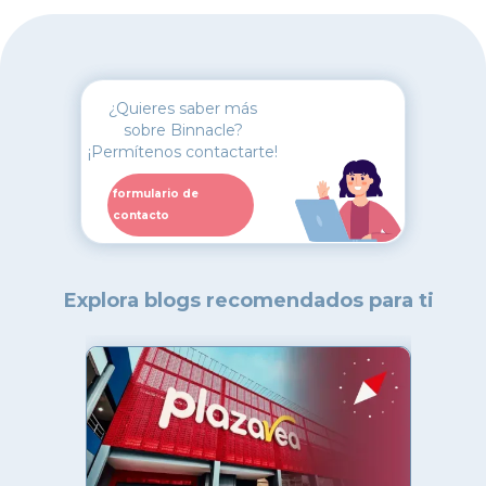
¿Quieres saber más
sobre Binnacle?
¡Permítenos contactarte!
formulario de
contacto
Explora blogs recomendados para ti
Lineami
tienda:
cumplan
Mejore