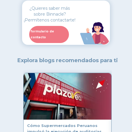
¿Quieres saber más
sobre Binnacle?
¡Permítenos contactarte!
formulario de
contacto
Explora blogs recomendados para ti
Lineami
tienda:
cumplan
Mejore
Cómo Supermercados Peruanos
¿Por q
impulsó la ejecución de auditorías