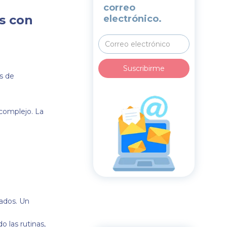
correo
s con
electrónico.
s de
complejo. La
tados. Un
o las rutinas,