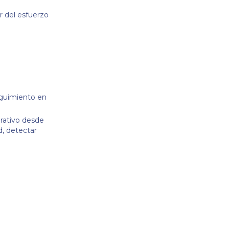
r del esfuerzo
seguimiento en
erativo desde
d, detectar