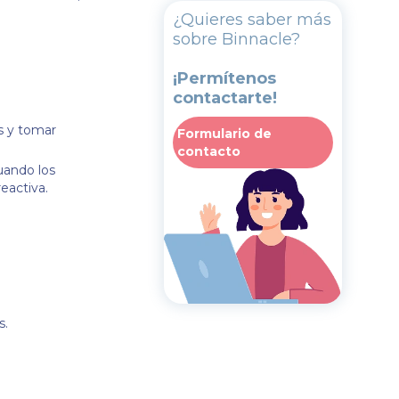
¿Quieres saber más
sobre Binnacle?
¡Permítenos
contactarte!
s y tomar
Formulario de
contacto
uando los
reactiva.
s.